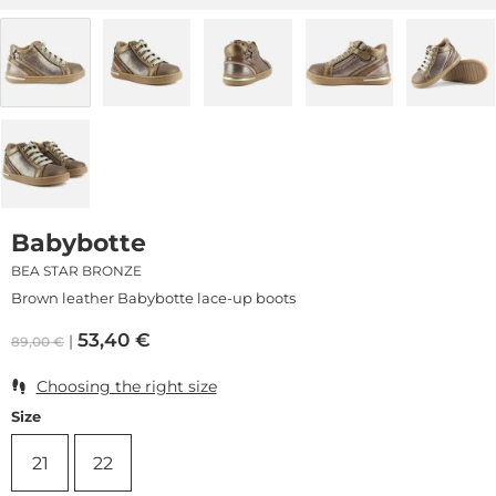
Babybotte
BEA STAR BRONZE
Brown leather Babybotte lace-up boots
53,40
€
89,00
€
Choosing the right size
Size
21
22