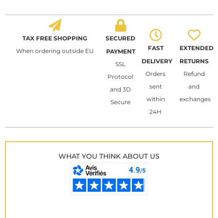
TAX FREE SHOPPING
SECURED
FAST
EXTENDED
When ordering outside EU
PAYMENT
DELIVERY
RETURNS
SSL
Orders
Refund
Protocol
sent
and
and 3D
within
exchanges
Secure
24H
WHAT YOU THINK ABOUT US