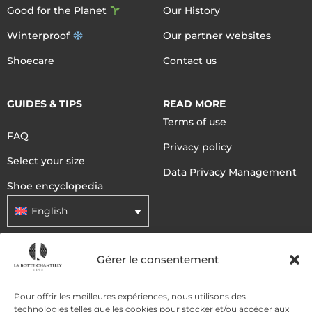
Good for the Planet
Our History
Winterproof
Our partner websites
Shoecare
Contact us
GUIDES & TIPS
READ MORE
Terms of use
FAQ
Privacy policy
Select your size
Data Privacy Management
Shoe encyclopedia
English
Gérer le consentement
DELIVERY METHODS
Pour offrir les meilleures expériences, nous utilisons des
PAYMENT METHODS
technologies telles que les cookies pour stocker et/ou accéder aux