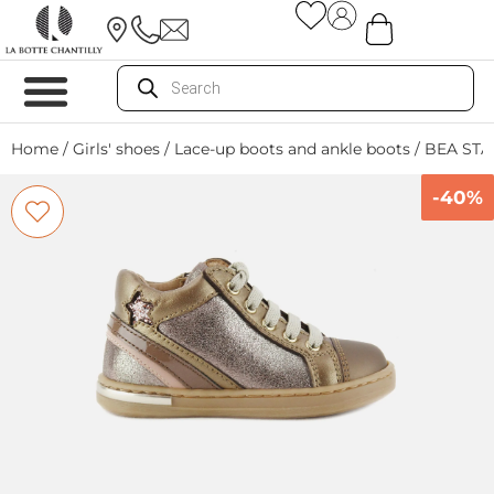
Home
/
Girls' shoes
/
Lace-up boots and ankle boots
/ BEA ST
-40%