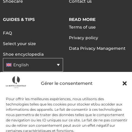
Shoecare
Contact us
GUIDES & TIPS
READ MORE
Terms of use
FAQ
Privacy policy
Select your size
Data Privacy Management
Shoe encyclopedia
English
Gérer le consentement
DELIVERY METHODS
Pour offrir les meilleures expériences, nous utilisons des
technologies telles que les cookies pour stocker et/ou accéder aux
PAYMENT METHODS
informations des appareils. Le fait de consentir à ces technologies
nous permettra de traiter des données telles que le comportement
de navigation ou les ID uniques sur ce site. Le fait de ne pas consentir
ou de retirer son consentement peut avoir un effet négatif sur
certaines caractéristiques et fonctions.