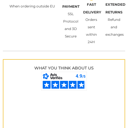
FAST
EXTENDED
When ordering outside EU
PAYMENT
DELIVERY
RETURNS
SSL
Orders
Refund
Protocol
sent
and
and 3D
within
exchanges
Secure
24H
WHAT YOU THINK ABOUT US