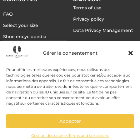
Terms of use
FAQ
Privacy policy
Select your size
Data Privacy Management
Shoe encyclopedia
English
Gérer le consentement
DELIVERY METHODS
Pour offrir les meilleures expériences, nous utilisons des
technologies telles que les cookies pour stocker et/ou accéder aux
informations des appareils. Le fait de consentir à ces technologies
nous permettra de traiter des données telles que le comportement
PAYMENT METHODS
de navigation ou les ID uniques sur ce site. Le fait de ne pas
consentir ou de retirer son consentement peut avoir un effet
négatif sur certaines caractéristiques et fonctions.
Accepter
Gestion des cookies
Terms and conditions