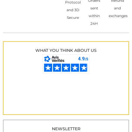
Orders
Refund
Protocol
sent
and
and 3D
within
exchanges
Secure
24H
WHAT YOU THINK ABOUT US
NEWSLETTER