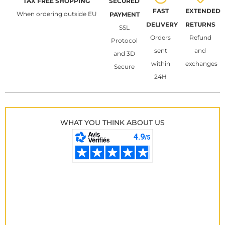
TAX FREE SHOPPING
SECURED
FAST
EXTENDED
When ordering outside EU
PAYMENT
DELIVERY
RETURNS
SSL
Orders
Refund
Protocol
sent
and
and 3D
within
exchanges
Secure
24H
WHAT YOU THINK ABOUT US