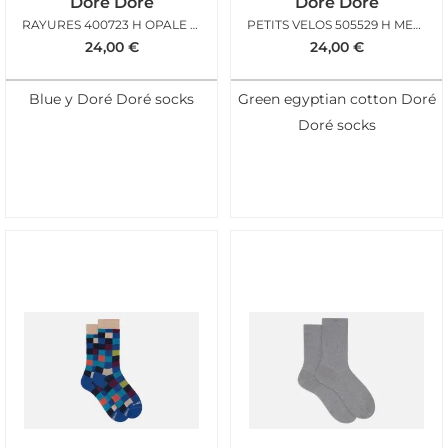
Doré Doré
Doré Doré
RAYURES 400723 H OPALE MULTI
PETITS VELOS 505529 H MELEZE
24,00
€
24,00
€
Blue y Doré Doré socks
Green egyptian cotton Doré
Doré socks