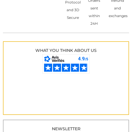
Orders
Refund
Protocol
sent
and
and 3D
within
exchanges
Secure
24H
WHAT YOU THINK ABOUT US
NEWSLETTER