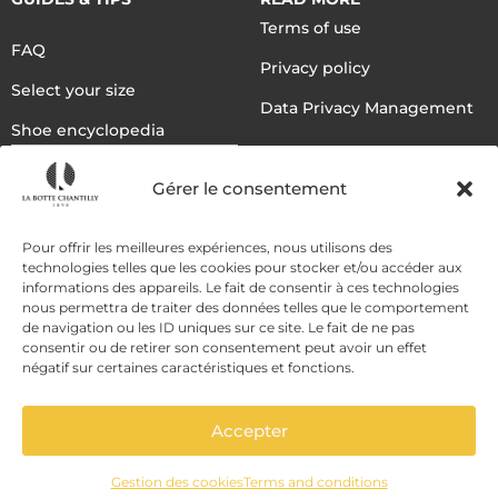
Terms of use
FAQ
Privacy policy
Select your size
Data Privacy Management
Shoe encyclopedia
English
Gérer le consentement
DELIVERY METHODS
Pour offrir les meilleures expériences, nous utilisons des
technologies telles que les cookies pour stocker et/ou accéder aux
informations des appareils. Le fait de consentir à ces technologies
nous permettra de traiter des données telles que le comportement
PAYMENT METHODS
de navigation ou les ID uniques sur ce site. Le fait de ne pas
consentir ou de retirer son consentement peut avoir un effet
négatif sur certaines caractéristiques et fonctions.
Accepter
Gestion des cookies
Terms and conditions