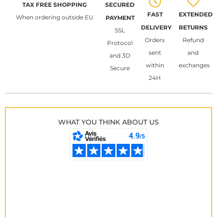
TAX FREE SHOPPING
SECURED
FAST
EXTENDED
When ordering outside EU
PAYMENT
DELIVERY
RETURNS
SSL
Orders
Refund
Protocol
sent
and
and 3D
within
exchanges
Secure
24H
WHAT YOU THINK ABOUT US