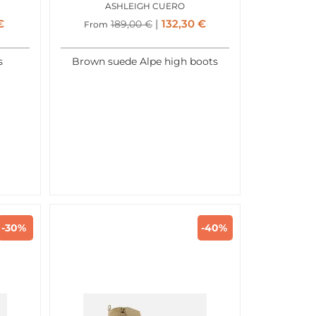
ASHLEIGH CUERO
€
132,30
€
189,00
€
From
s
Brown suede Alpe high boots
-30%
-40%