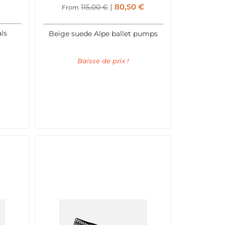
80,50
€
115,00
€
From
ls
Beige suede Alpe ballet pumps
Baisse de prix !