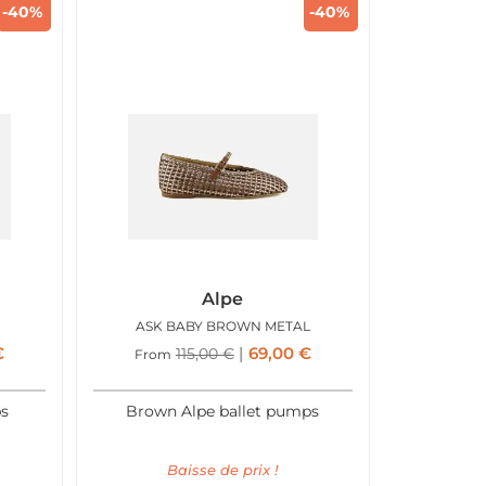
-40%
-40%
Alpe
ASK BABY BROWN METAL
€
69,00
€
115,00
€
From
ps
Brown Alpe ballet pumps
Baisse de prix !