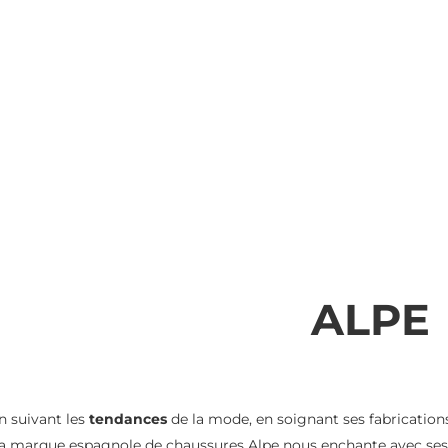
ALPE
n suivant les
tendances
de la mode, en soignant ses fabrication
la marque espagnole de chaussures Alpe nous enchante avec ses b