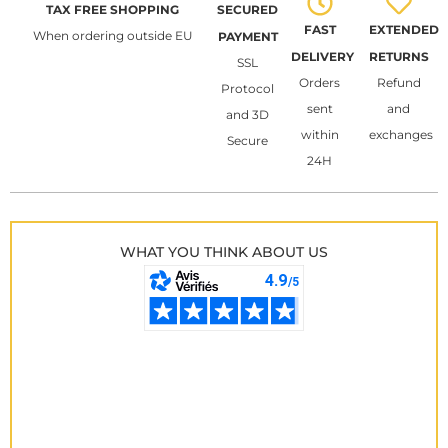
TAX FREE SHOPPING
SECURED
FAST
EXTENDED
When ordering outside EU
PAYMENT
DELIVERY
RETURNS
SSL
Orders
Refund
Protocol
sent
and
and 3D
within
exchanges
Secure
24H
WHAT YOU THINK ABOUT US