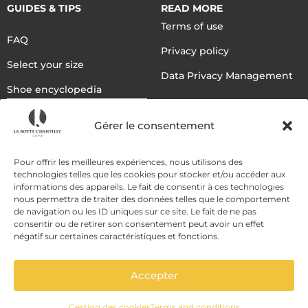
GUIDES & TIPS
READ MORE
Terms of use
FAQ
Privacy policy
Select your size
Data Privacy Management
Shoe encyclopedia
English
Gérer le consentement
DELIVERY METHODS
Pour offrir les meilleures expériences, nous utilisons des
technologies telles que les cookies pour stocker et/ou accéder aux
informations des appareils. Le fait de consentir à ces technologies
nous permettra de traiter des données telles que le comportement
PAYMENT METHODS
de navigation ou les ID uniques sur ce site. Le fait de ne pas
consentir ou de retirer son consentement peut avoir un effet
négatif sur certaines caractéristiques et fonctions.
Accepter
Gestion des cookies
Terms and conditions