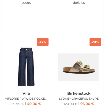
boots
derbies
-33%
-20%
Vila
Birkenstock
VIFLORIE RW WIDE POCKET JEANS DK BLUE DNM
SYDNEY GRACEFUL TAUPE
40,00
€
96,00
€
59,99
€
120,00
€